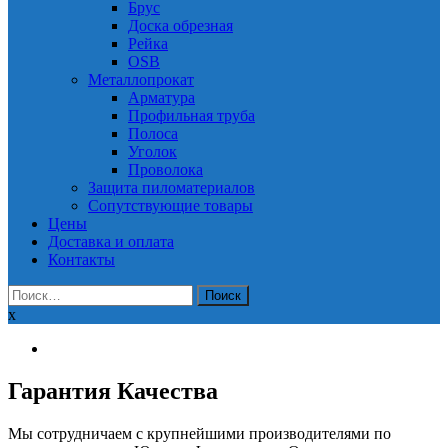
Брус
Доска обрезная
Рейка
OSB
Металлопрокат
Арматура
Профильная труба
Полоса
Уголок
Проволока
Защита пиломатериалов
Сопутствующие товары
Цены
Доставка и оплата
Контакты
Найти:
x
Гарантия Качества
Мы сотрудничаем с крупнейшими производителями по