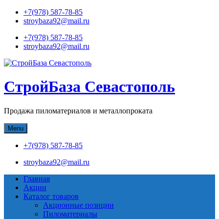
Skip
+7(978) 587-78-85
to
stroybaza92@mail.ru
content
+7(978) 587-78-85
stroybaza92@mail.ru
СтройБаза Севастополь
Продажа пиломатериалов и металлопроката
Menu
+7(978) 587-78-85
stroybaza92@mail.ru
Главная
Акции
Каталог товаров
Акционные позиции
Пиломатериалы