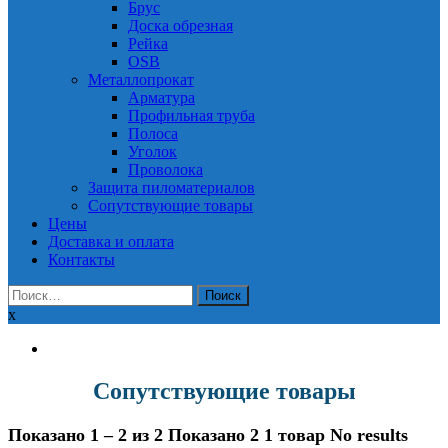
Брус
Доска обрезная
Рейка
OSB
Металлопрокат
Арматура
Профильная труба
Полоса
Уголок
Проволока
Защита пиломатериалов
Сопутствующие товары
Цены
Доставка и оплата
Контакты
Найти:
x
Сопутствующие товары
Показано 1 – 2 из 2
Показано 2
1 товар
No results