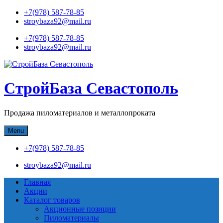
Skip
+7(978) 587-78-85
to
stroybaza92@mail.ru
content
+7(978) 587-78-85
stroybaza92@mail.ru
СтройБаза Севастополь
Продажа пиломатериалов и металлопроката
Menu
+7(978) 587-78-85
stroybaza92@mail.ru
Главная
Акции
Каталог товаров
Акционные позиции
Пиломатериалы