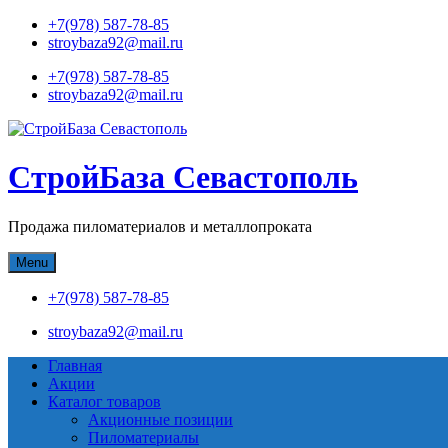
Skip
+7(978) 587-78-85
to
stroybaza92@mail.ru
content
+7(978) 587-78-85
stroybaza92@mail.ru
СтройБаза Севастополь
Продажа пиломатериалов и металлопроката
Menu
+7(978) 587-78-85
stroybaza92@mail.ru
Главная
Акции
Каталог товаров
Акционные позиции
Пиломатериалы