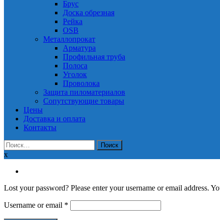
Брус
Доска обрезная
Рейка
OSB
Металлопрокат
Арматура
Профильная труба
Полоса
Уголок
Проволока
Защита пиломатериалов
Сопутствующие товары
Цены
Доставка и оплата
Контакты
Найти:
x
Lost your password? Please enter your username or email address. You
Required
Username or email
*