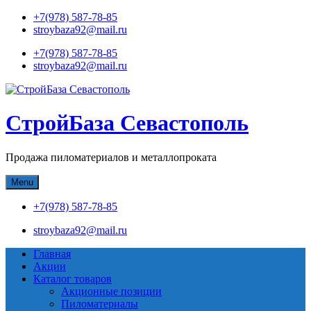
Skip
+7(978) 587-78-85
to
stroybaza92@mail.ru
content
+7(978) 587-78-85
stroybaza92@mail.ru
СтройБаза Севастополь
Продажа пиломатериалов и металлопроката
Menu
+7(978) 587-78-85
stroybaza92@mail.ru
Главная
Акции
Каталог товаров
Акционные позиции
Пиломатериалы