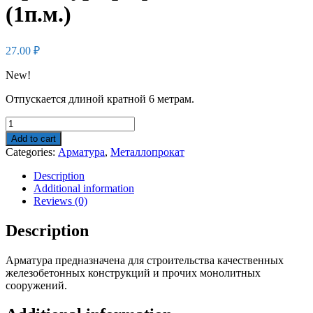
(1п.м.)
27.00
₽
New!
Отпускается длиной кратной 6 метрам.
Арматура
рифленая
Add to cart
А3
Categories:
Арматура
,
Металлопрокат
Ф8
(1п.м.)
Description
quantity
Additional information
Reviews (0)
Description
Арматура предназначена для строительства качественных
железобетонных конструкций и прочих монолитных
сооружений.