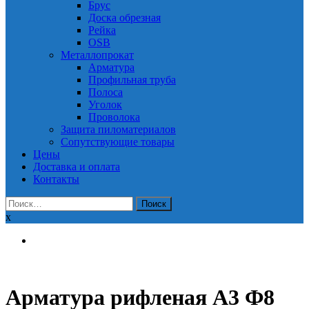
Брус
Доска обрезная
Рейка
OSB
Металлопрокат
Арматура
Профильная труба
Полоса
Уголок
Проволока
Защита пиломатериалов
Сопутствующие товары
Цены
Доставка и оплата
Контакты
Найти:
x
Арматура рифленая А3 Ф8