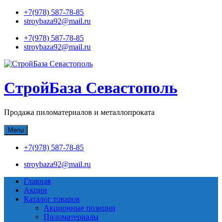
Skip
+7(978) 587-78-85
to
stroybaza92@mail.ru
content
+7(978) 587-78-85
stroybaza92@mail.ru
СтройБаза Севастополь
Продажа пиломатериалов и металлопроката
Menu
+7(978) 587-78-85
stroybaza92@mail.ru
Главная
Акции
Каталог товаров
Акционные позиции
Пиломатериалы