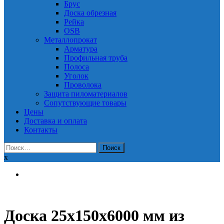
Брус
Доска обрезная
Рейка
OSB
Металлопрокат
Арматура
Профильная труба
Полоса
Уголок
Проволока
Защита пиломатериалов
Сопутствующие товары
Цены
Доставка и оплата
Контакты
Найти:
x
Доска 25x150x6000 мм из